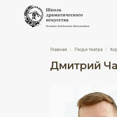
Главная
Люди театра
Хор
/
/
Дмитрий Ч