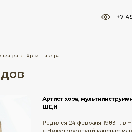
+7 4
 театра
Артисты хора
/
адов
Артист хора, мультиинструме
ШДИ
Родился 24 февраля 1983 г. в
в Нижегородской капелле маль