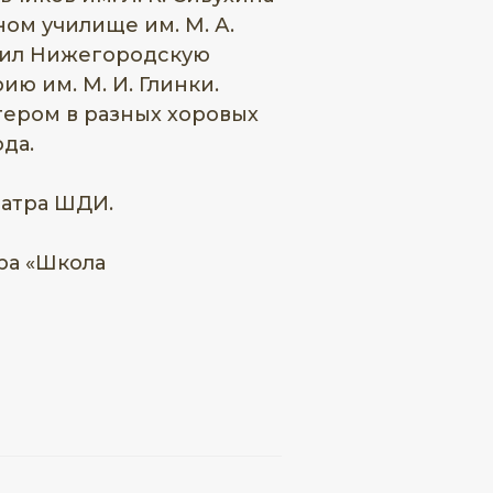
ом училище им. М. А.
нчил Нижегородскую
ю им. М. И. Глинки.
тером в разных хоровых
да.
еатра ШДИ.
тра «Школа