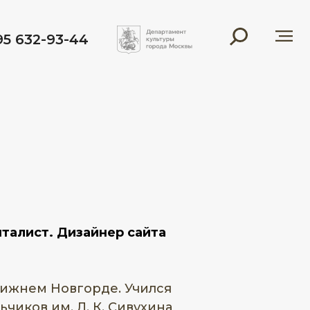
95 632-93-44
нталист. Дизайнер сайта
 Нижнем Новгорде. Учился
чиков им. Л. К. Сивухина