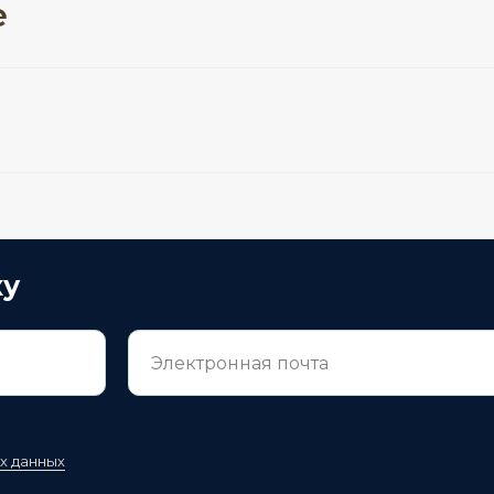
е
ку
х данных